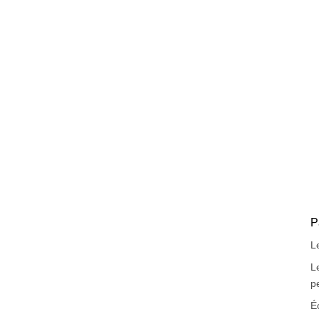
P
L
L
p
É