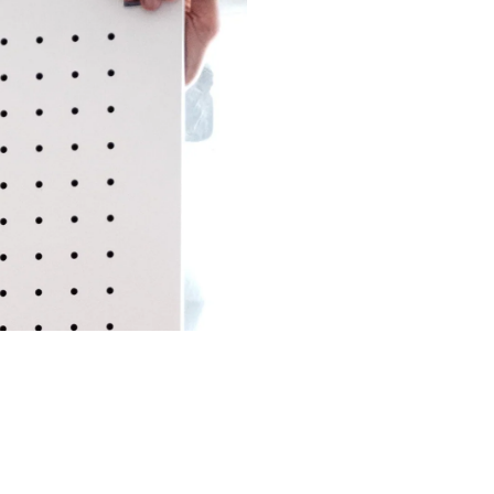
Accompagnement
sur-mesure pou
Transformez vos
bureaux
, votr
votre
boutique
en un espace uniq
Pegboards
Aire
. Notre mission 