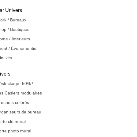
ar Univers
ork / Bureaux
hop / Boutiques
ome / Intérieurs
vent / Événementiel
ni kits
ivers
éstockage -50% !
es Casiers modulaires
rochets colorés
rganiseurs de bureau
orte clé mural
orte photo mural