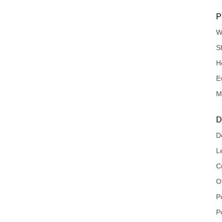
P
W
S
H
E
Mi
D
D
L
C
O
P
P